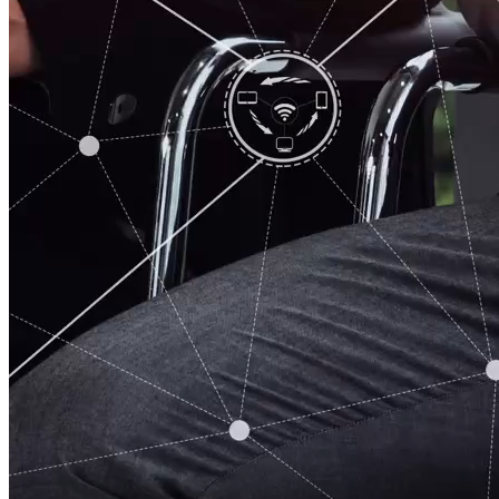
Así trabajamos tu SEO
1
Evaluación inicial
Analizamos tu página web, servicios, ubicación, competencia y
oportunidades digitales.
2
Investigación SEO
Buscamos palabras clave relevantes para tu industria y área de
servicio.
3
Optimización web
Ajustamos títulos, textos, estructura, meta descripciones, imágenes y